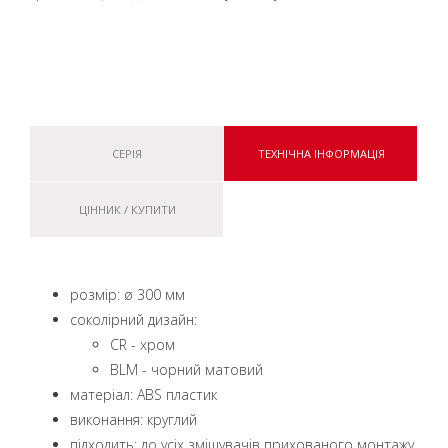
СЕРІЯ
ТЕХНІЧНА ІНФОРМАЦІЯ
ЦІННИК / КУПИТИ
розмір: ø 300 мм
coколірний дизайн:
CR - xром
BLM - чорний матовий
матеріал: ABS пластик
виконання: круглий
підходить: до усіх змішувачів прихованого монтажу