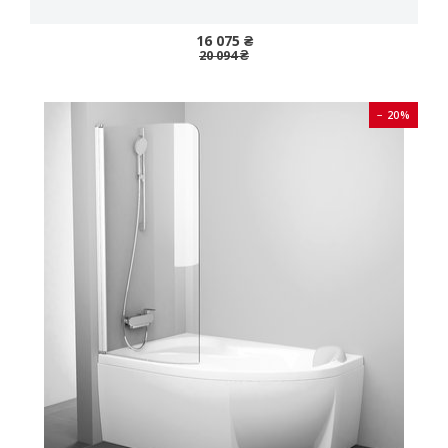
16 075 ₴
20 094 ₴
− 20%