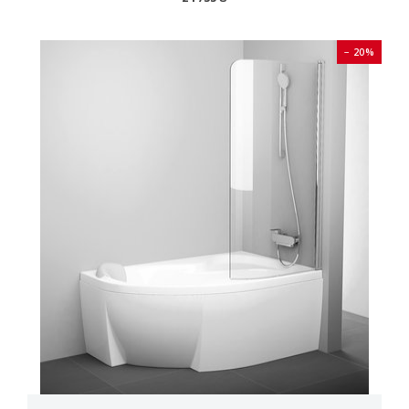
− 20%