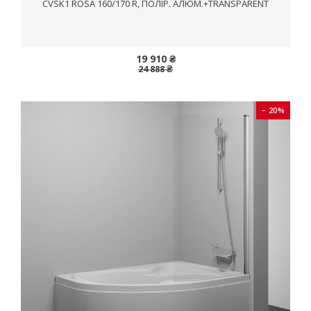
CVSK1 ROSA 160/170 R, ПОЛІР. АЛЮМ.+TRANSPARENT
19 910 ₴
24 888 ₴
− 20%