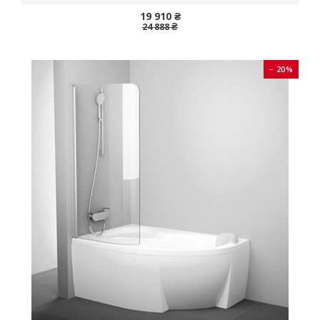
19 910 ₴
24 888 ₴
− 20%