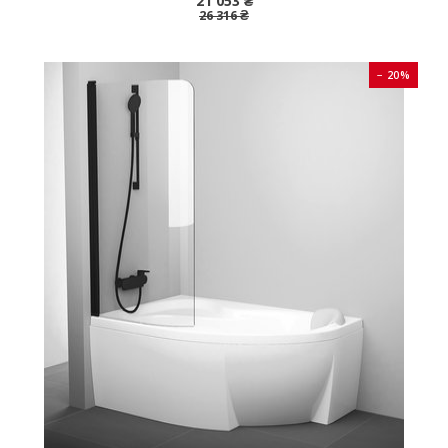
21 053 ₴
26 316 ₴
− 20%