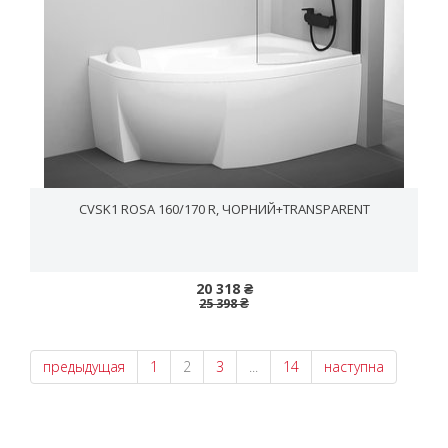
CVSK1 ROSA 160/170 R, ЧОРНИЙ+TRANSPARENT
20 318 ₴
25 398 ₴
предыдущая
1
2
3
...
14
наступна