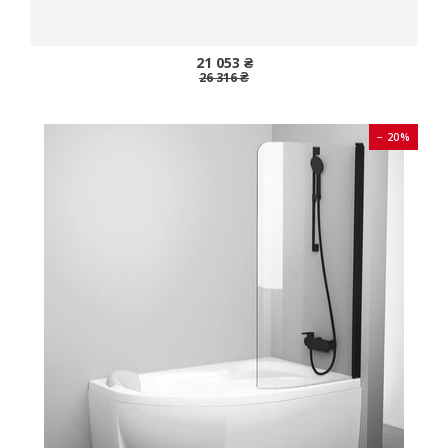
21 053 ₴
26 316 ₴
− 20%