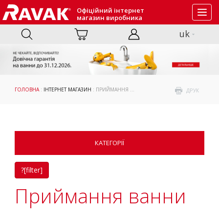
Офіційний інтернет
Toggl
магазин виробника
navig
uk
ГОЛОВНА
:
ІНТЕРНЕТ МАГАЗИН
: ПРИЙМАННЯ ВАННИ
ДРУК
КАТЕГОРІЇ
?[filter]
Приймання ванни