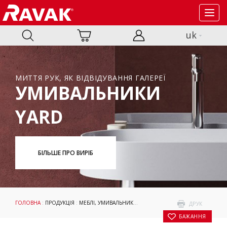
Toggl
navig
uk
МИТТЯ РУК, ЯК ВІДВІДУВАННЯ ГАЛЕРЕЇ
УМИВАЛЬНИКИ
YARD
БІЛЬШЕ ПРО ВИРІБ
ГОЛОВНА
:
ПРОДУКЦІЯ
:
МЕБЛІ, УМИВАЛЬНИКИ І WC
:
УМИВАЛЬНИКИ
:
АКСЕСУАР
ДРУК
БАЖАННЯ