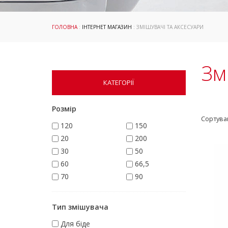
ГОЛОВНА
:
ІНТЕРНЕТ МАГАЗИН
: ЗМІШУВАЧІ ТА АКСЕСУАРИ
Зм
КАТЕГОРІЇ
Розмір
Сортува
120
150
20
200
30
50
60
66,5
70
90
Тип змішувача
Для біде