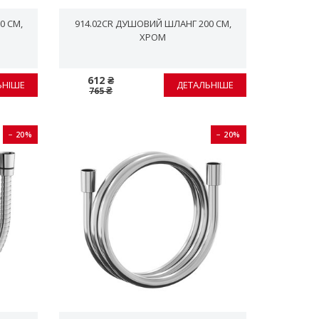
0 СМ,
914.02CR ДУШОВИЙ ШЛАНГ 200 СМ,
ХРОМ
612 ₴
ЬНІШЕ
ДЕТАЛЬНІШЕ
765 ₴
− 20%
− 20%