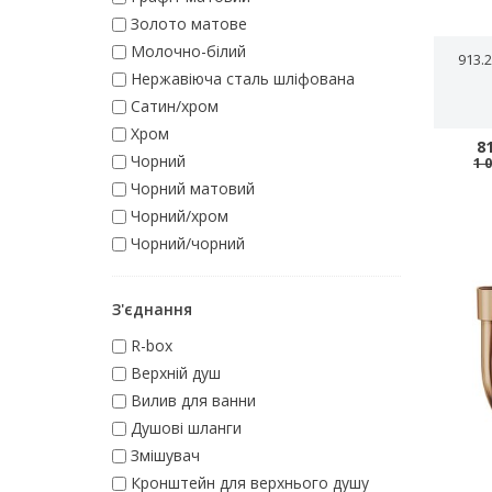
Золото матове
Молочно-білий
913.
Нержавіюча сталь шліфована
Сатин/хром
Хром
8
Чорний
1 
Чорний матовий
Чорний/хром
Чорний/чорний
З'єднання
R-box
Верхній душ
Вилив для ванни
Душові шланги
Змішувач
Кронштейн для верхнього душу