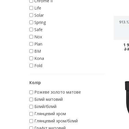
Chrome II
Life
Solar
913.
Spring
Safe
Nox
Plan
1 
2 
BM
Kona
Fold
Колір
Pожеве золото матове
Білий матовий
Білий/білий
Глянцевий хром
Глянцевий хром/білий
Графіт матовий