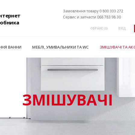
Замовлення товару 0 800 333 272
інтернет
Сервис и запчасти 068 783 98 30
робника
ОБРАНЕ (
0
)
ВХІД
ННЯ ВАННИ
МЕБЛІ, УМИВАЛЬНИКИ ТА WC
ЗМІШУВАЧІ ТА АК
ЗМІШУВАЧІ