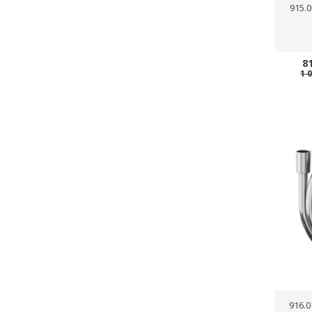
915.
8
1 
916.