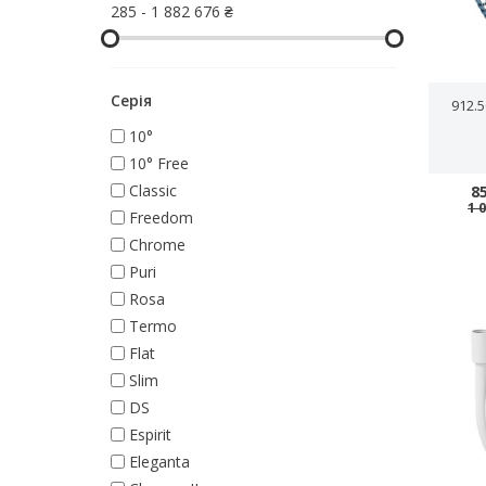
285
-
1 882 676 ₴
Серія
912.
10°
10° Free
Classic
8
1 
Freedom
Chrome
Puri
Rosa
Termo
Flat
Slim
DS
Espirit
Eleganta