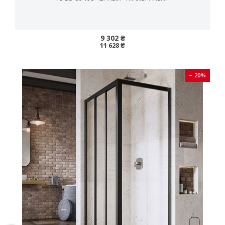
9 302 ₴
11 628 ₴
− 20%