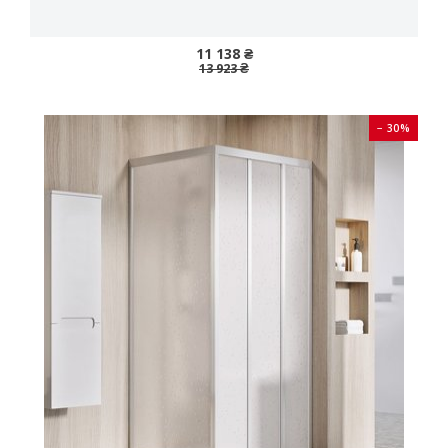
11 138 ₴
13 923 ₴
− 30%