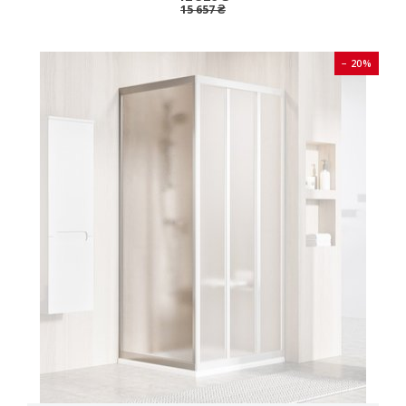
15 657 ₴
− 20%