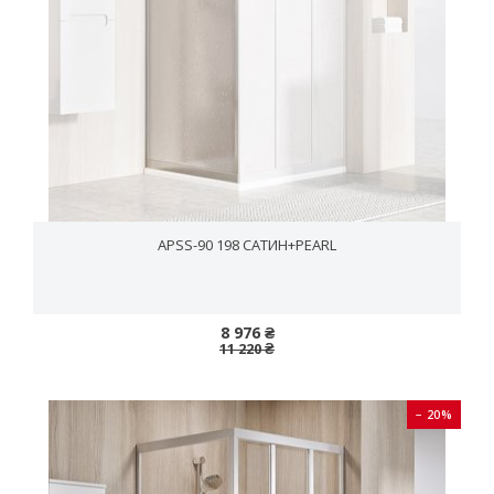
APSS-90 198 САТИН+PEARL
8 976 ₴
11 220 ₴
− 20%