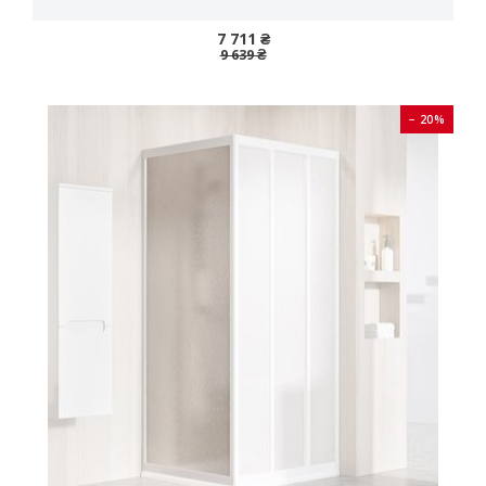
7 711 ₴
9 639 ₴
− 20%