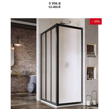
9 996 ₴
12 495 ₴
− 30%