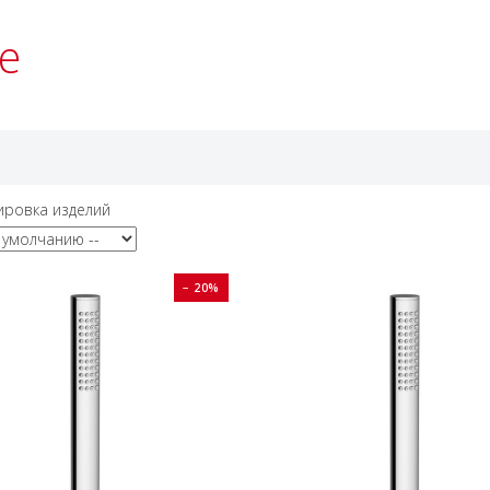
e
ировка изделий
− 20%