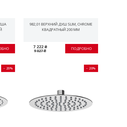
УША
982,01 ВЕРХНИЙ ДУШ SLIM, CHROME
Й
КВАДРАТНЫЙ 200 ММ
7 222 ₴
ОБНО
ПОДРОБНО
9 027 ₴
− 20%
− 20%