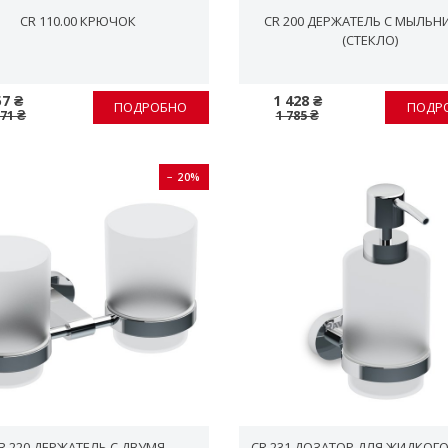
CR 110.00 КРЮЧОК
CR 200 ДЕРЖАТЕЛЬ С МЫЛЬН
(СТЕКЛО)
57 ₴
1 428 ₴
ПОДРОБНО
ПОДР
071 ₴
1 785 ₴
− 20%
R 220 ДЕРЖАТЕЛЬ С ДВУМЯ
CR 231 ДОЗАТОР ДЛЯ ЖИДКОГ