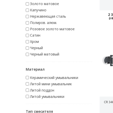
Золото матовое
Капучино
2 
Нержавеющая сталь
2 
Полиров. алюм.
Розовое золото матовое
Сатин
Хром
Черный
Черный матовый
Материал
Керамический умывальники
Литой мини умывальник
Литой поддон
Литой умывальники
CR 3
Тип смесителя