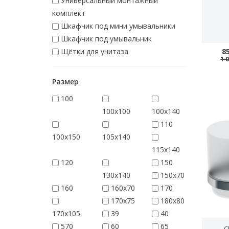
Универсальный монтажный
комплект
Шкафчик под мини умывальники
Шкафчик под умывальник
Щётки для унитаза
8
1 
Размер
100
100x100
100x140
110
100x150
105x140
115x140
120
150
130x140
150x70
160
160x70
170
170x75
180x80
170x105
39
40
570
60
65
C