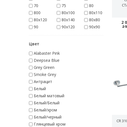
СТ
70
75
80
800
80x100
80x110
80x120
80x140
80x80
2 
2 
90
90x120
90x90
Цвет
Alabaster Pink
Deepsea Blue
Grey Green
Smoke Grey
Антрацит
Белый
Белый матовый
Белый/Белый
Белый/хром
Белый/черный
CR 31
Глянцевый хром