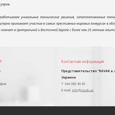
суаров.
рабатываем уникальные технические решения, запатентованные техн
улярно принимает участие в самых престижных мировых конкурсах в об
х комнат в Центральной и Восточной Европе с более чем 25-летним опыт
И
Контактная информация
ы
Представительство "RAVAK a. s
Украине
афии
T: 044 383 40 40
E-mail:
info@ravak.ua