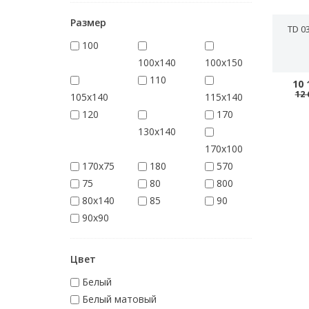
Размер
TD 0
100
100x140
100x150
110
10 
12 
105x140
115x140
120
170
130x140
170x100
170x75
180
570
75
80
800
80x140
85
90
90x90
Цвет
Белый
Белый матовый