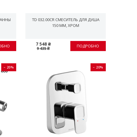
ВАННЫ
TD 032.00CR СМЕСИТЕЛЬ ДЛЯ ДУША
150 ММ, ХРОМ
7 548 ₴
ОБНО
ПОДРОБНО
9 435 ₴
− 20%
− 20%