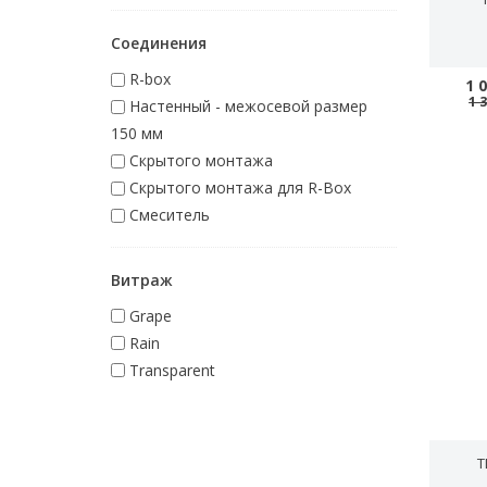
Соединения
R-box
1 
1 
Настенный - межосевой размер
150 мм
Скрытого монтажа
Скрытого монтажа для R-Box
Смеситель
Витраж
Grape
Rain
Transparent
T