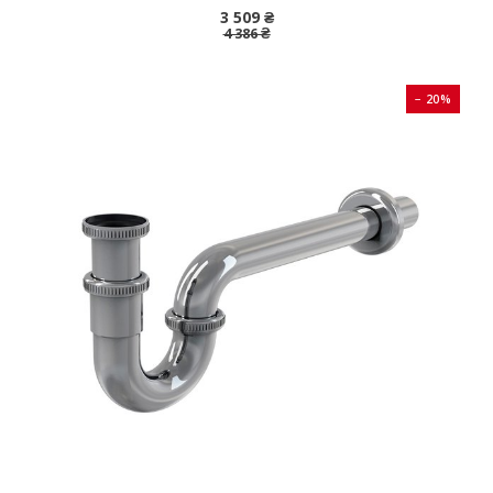
3 509 ₴
4 386 ₴
− 20%