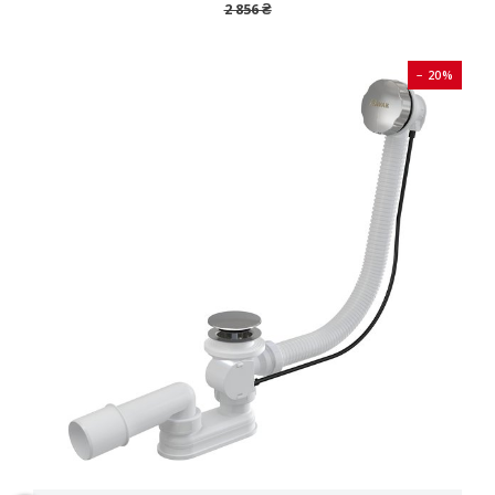
2 856 ₴
− 20%