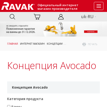
Официальный интернет
Toggl
магазин производителя
navig
uk-RU
ГЛАВНАЯ
:
ИНТЕРНЕТ МАГАЗИН
:
КОНЦЕПЦИИ
: КОНЦЕПЦИЯ AVOCADO
ПЕЧАТЬ
Концепция Avocado
Концепция Avocado
Категория продукта
Ванны