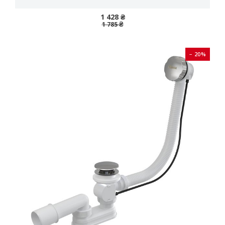
1 428 ₴
1 785 ₴
− 20%