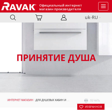
Официальный интернет
Toggl
магазин производителя
navig
uk-RU
ПРИНЯТИЕ ДУША
ИНТЕРНЕТ МАГАЗИН
:
ДЛЯ ДУШЕВЫХ КАБИН И ДВЕРЕЙ
:
АКСЕССУАРЫ
: B SET BSDP
ПЕЧАТЬ
В ИЗБРАННОЕ