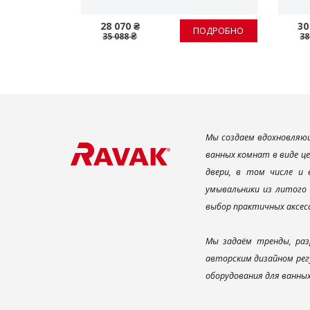
РОМ/БЕЛЫЙ
28 070 ₴
30
ПОДРОБНО
ПОДРОБНО
35 088 ₴
38
Мы создаем вдохновляющ
ванных комнат в виде ц
двери, в том числе и
умывальники из литого 
выбор практичных аксес
Мы задаём тренды, раз
авторским дизайном рег
оборудования для ванны