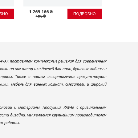
1 269 166 ₴
816 ₴
БНО
ПОДРОБНО
196 ₴
1 020 ₴
AVAK поставляем комплексные решения для современных
вки на них штор или дверей для ванн, душевые кабины и
и трапы. Также в нашем ассортименте присутствуют
ники), мебель для ванных комнат, смесители и широкий
ологии и материалы. Продукция RAVAK с оригинальным
ласти дизайна. Мы являемся крупнейшим производителем
ом работы.