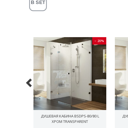
− 20%
− 20%
ВАЯ ШТАНГА
ДУШЕВАЯ КАБИНА BSDPS-80/80 L
ДУ
. С
ХРОМ TRANSPARENT
ЕСИТЕЛЕМ И