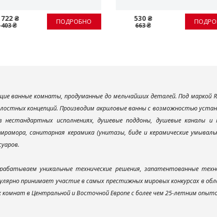
 722 ₴
530 ₴
ПОДРОБНО
ПОДРО
 403 ₴
663 ₴
ие ванные комнаты, продуманные до мельчайших деталей. Под маркой R
елостных концепций. Производим акриловые ванны с возможностью устано
 в нестандартных исполнениях, душевые поддоны, душевые каналы 
мрамора, санитарная керамика (унитазы, биде и керамические умываль
суаров.
рабатываем уникальные технические решения, запатентованные техн
улярно принимает участие в самых престижных мировых конкурсах в об
х комнат в Центральной и Восточной Европе с более чем 25-летним опыт