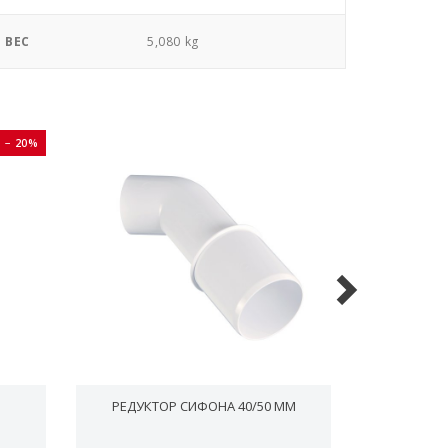
ВЕС
5,080 kg
− 20%
РЕДУКТОР СИФОНА 40/50 ММ
СИФОН RA