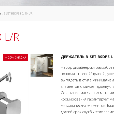
Ы
: B SET BSDPS 80, 90 L/R
 L/R
ДЕРЖАТЕЛЬ B-SET BSDPS-L
− 20% СКИДКА
Набор дизайнерски разработан
позволяют левой/правой душев
выглядеть в стиле минимализм
элементов отличает душевую ка
Сочетание массивных металли
хромирования гарантирует ма
металлических элементов. Бл
долгий срок службы этих элем