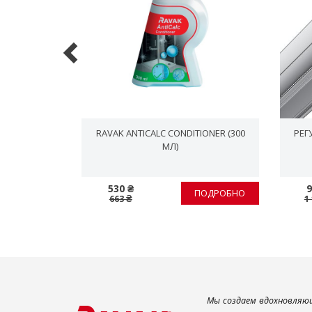
НОГО ДУША
RAVAK ANTICALC CONDITIONER (300
РЕГ
КЦИИ
МЛ)
530 ₴
9
ПОДРОБНО
ПОДРОБНО
663 ₴
1
Мы создаем вдохновляющ