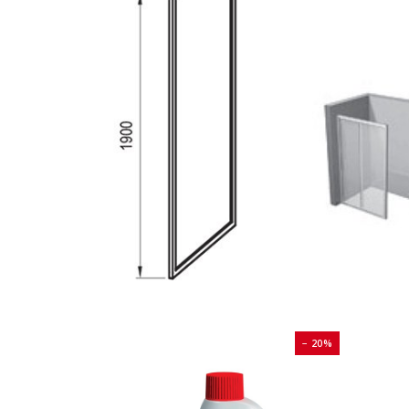
− 20%
− 20%