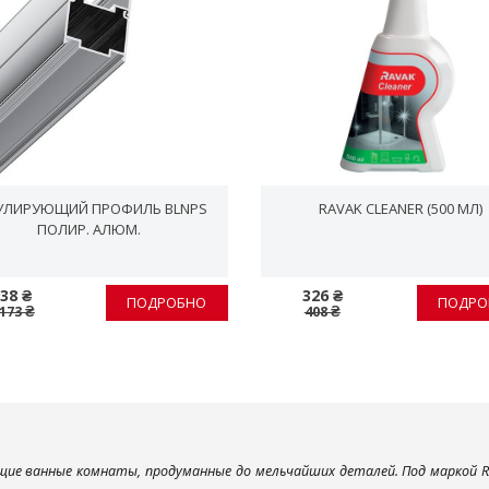
УЛИРУЮЩИЙ ПРОФИЛЬ BLNPS
RAVAK CLEANER (500 МЛ)
ПОЛИР. АЛЮМ.
38 ₴
326 ₴
ПОДРОБНО
ПОДРО
 173 ₴
408 ₴
ие ванные комнаты, продуманные до мельчайших деталей. Под маркой R