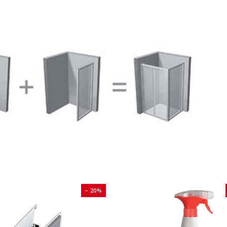
− 20%