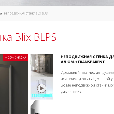
ША
: НЕПОДВИЖНАЯ СТЕНКА BLIX BLPS
а Blix BLPS
НЕПОДВИЖНАЯ СТЕНКА ДЛ
− 20% СКИДКА
АЛЮМ.+TRANSPARENT
Идеальный партнер для душевы
или прямоугольный душевой у
Возле неподвижной стенки мо
умывальник.