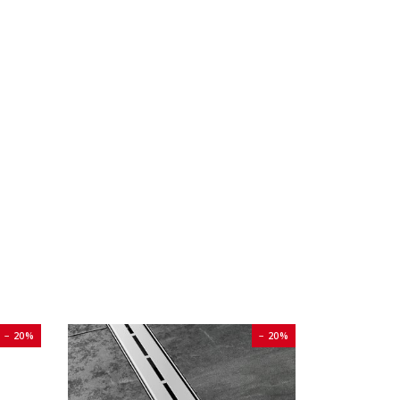
− 20%
− 20%