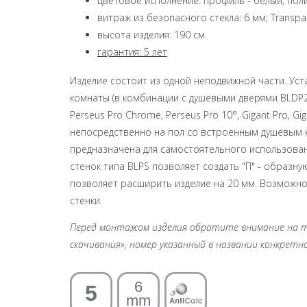
цветовое исполнение: профиль - белый, по
витраж из безопасного стекла: 6 мм; Transpa
высота изделия: 190 см
гарантия: 5 лет
Изделие состоит из одной неподвижной части. Ус
комнаты (в комбинации с душевыми дверями BLDP2) н
Perseus Pro Chrome, Perseus Pro 10°, Gigant Pro, Gig
непосредственно на пол со встроенным душевым к
предназначена для самостоятельного использован
стенок типа BLPS позволяет создать "П" - образн
позволяет расширить изделие на 20 мм. Возможн
стенки.
Перед монтажом изделия обратите внимание на те
скачивания», номер указанный в названии конкретно