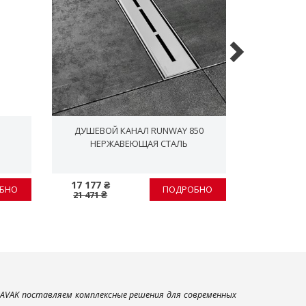
ДУШЕВОЙ КАНАЛ RUNWAY 850
СЛИВНОЙ ДР
НЕРЖАВЕЮЩАЯ СТАЛЬ
КРЫШКА 
17 177 ₴
1 877 ₴
БНО
ПОДРОБНО
21 471 ₴
2 346 ₴
AVAK поставляем комплексные решения для современных