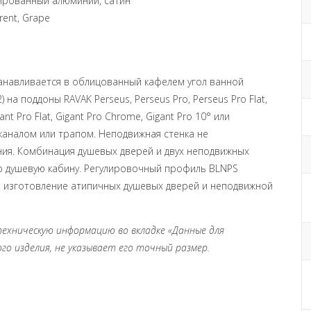
лированный алюминий, сатин
rent, Grape
танавливается в облицованный кафелем угол ванной
а поддоны RAVAK Perseus, Perseus Pro, Perseus Pro Flat,
ant Pro Flat, Gigant Pro Chrome, Gigant Pro 10° или
аналом или трапом. Неподвижная стенка не
ия. Комбинация душевых дверей и двух неподвижных
ую душевую кабину. Регулировочный профиль BLNPS
о изготовление атипичных душевых дверей и неподвижной
хническую информацию во вкладке «Данные для
го изделия, не указывает его точный размер.