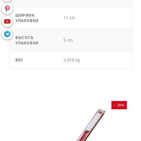
ШИРИНА
11 cm
УПАКОВКИ
ВЫСОТА
5 cm
УПАКОВКИ
ВЕС
3,410 kg
0%
− 20%