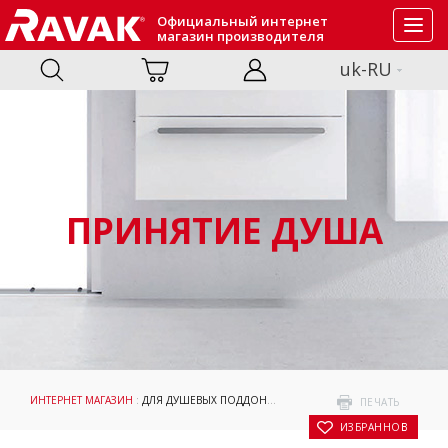
Официальный интернет
Toggl
магазин производителя
navig
uk-RU
ПРИНЯТИЕ ДУША
ИНТЕРНЕТ МАГАЗИН
:
ДЛЯ ДУШЕВЫХ ПОДДОНОВ
:
АКСЕССУАРЫ
: ОПОРА SABINA 8
ПЕЧАТЬ
В ИЗБРАННОЕ