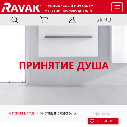
Официальный интернет
Toggl
магазин производителя
navig
uk-RU
ПРИНЯТИЕ ДУША
ИНТЕРНЕТ МАГАЗИН
:
ЧИСТЯЩИЕ СРЕДСТВА
:
АКСЕССУАРЫ
: RAVAK CLEANER CHR
ПЕЧАТЬ
В ИЗБРАННОЕ