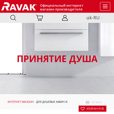
Официальный интернет
Toggl
магазин производителя
navig
uk-RU
ПРИНЯТИЕ ДУША
ИНТЕРНЕТ МАГАЗИН
:
ДЛЯ ДУШЕВЫХ КАБИН И ДВЕРЕЙ
:
АКСЕССУАРЫ
: СОЕДИНИ
ПЕЧАТЬ
В ИЗБРАННОЕ