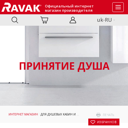
Официальный интернет
Toggl
магазин производителя
navig
uk-RU
ПРИНЯТИЕ ДУША
ИНТЕРНЕТ МАГАЗИН
:
ДЛЯ ДУШЕВЫХ КАБИН И ДВЕРЕЙ
:
АКСЕССУАРЫ
: B SET BSD2 
ПЕЧАТЬ
В ИЗБРАННОЕ