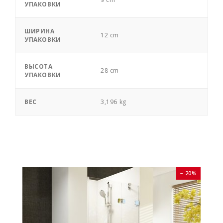
УПАКОВКИ
ШИРИНА
12 cm
УПАКОВКИ
ВЫСОТА
28 cm
УПАКОВКИ
ВЕС
3,196 kg
0%
− 20%