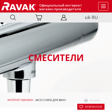
Официальный интернет
Toggl
магазин производителя
navig
uk-RU
СМЕСИТЕЛИ
ИНТЕРНЕТ МАГАЗИН
:
АКСЕССУАРЫ ДЛЯ ВАННОЙ КОМНАТЫ
: : ДЕРЖАТЕЛЬ С ДВУ
ПЕЧАТЬ
В ИЗБРАННОЕ