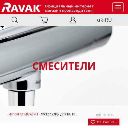
Официальный интернет
Toggl
магазин производителя
navig
uk-RU
СМЕСИТЕЛИ
ИНТЕРНЕТ МАГАЗИН
:
АКСЕССУАРЫ ДЛЯ ВАННОЙ КОМНАТЫ
: : ДОЗАТОР ДЛЯ Ж
ПЕЧАТЬ
В ИЗБРАННОЕ