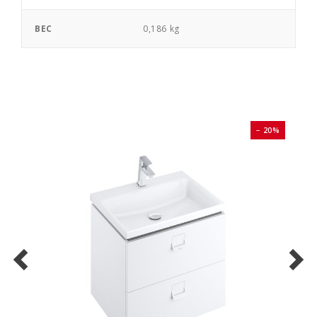
ВЕС
0,186 kg
0%
− 20%