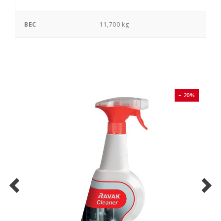
ВЕС
11,700 kg
0%
− 20%