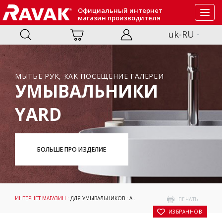
Официальный интернет
Toggl
магазин производителя
navig
uk-RU
МЫТЬЕ РУК, КАК ПОСЕЩЕНИЕ ГАЛЕРЕИ
УМЫВАЛЬНИКИ
YARD
БОЛЬШЕ ПРО ИЗДЕЛИЕ
ИНТЕРНЕТ МАГАЗИН
:
ДЛЯ УМЫВАЛЬНИКОВ
:
АКСЕССУАРЫ
: СЛИВ ДЛЯ УМЫВАЛЬН
ПЕЧАТЬ
В ИЗБРАННОЕ