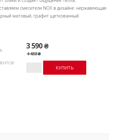
т блики и создает ощущение тепла,
ставляем смесители NOX в дизайне: нержавеющая
ерный матовый, графит щеткованный.
3 590 ₴
Ь
4 488 ₴
ИЕНТОВ