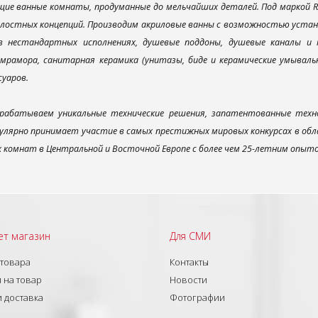
ие ванные комнаты, продуманные до мельчайших деталей. Под маркой R
елостных концепций. Производим акриловые ванны с возможностью устано
 в нестандартных исполнениях, душевые поддоны, душевые каналы 
мрамора, санитарная керамика (унитазы, биде и керамические умываль
суаров.
рабатываем уникальные технические решения, запатентованные техн
улярно принимает участие в самых престижных мировых конкурсах в об
х комнат в Центральной и Восточной Европе с более чем 25-летним опыт
ет магазин
Для СМИ
 товара
Контакты
 на товар
Новости
и доставка
Фотографии