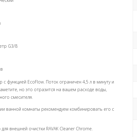
ический
я
етр G3/8
ов
с функцией EcoFlow. Поток ограничен 4,5 л в минуту и
заметите, но это отразится на вашем расходе воды,
ного смесителя.
нии ванной комнаты рекомендуем комбинировать его с
для внешней очистки RAVAK Cleaner Chrome.