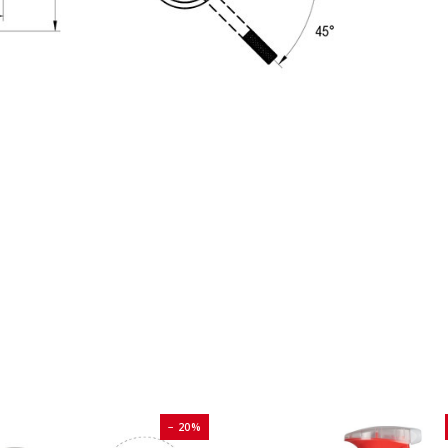
− 20%