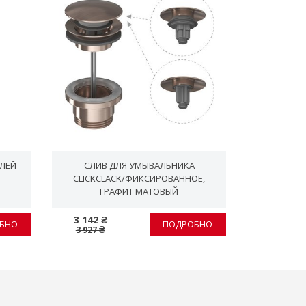
ЕЛЕЙ
СЛИВ ДЛЯ УМЫВАЛЬНИКА
RAVAK CL
CLICKCLACK/ФИКСИРОВАННОЕ,
ГРАФИТ МАТОВЫЙ
3 142 ₴
326 ₴
БНО
ПОДРОБНО
3 927 ₴
408 ₴