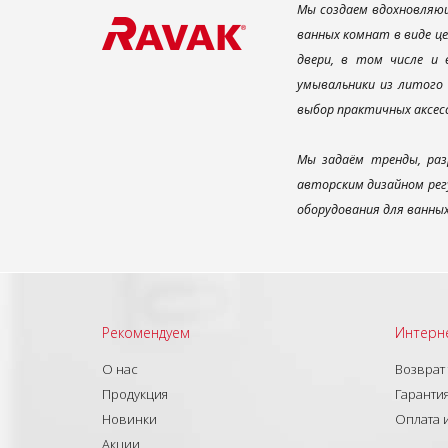
Мы создаем вдохновляющ
ванных комнат в виде ц
двери, в том числе и
умывальники из литого 
выбор практичных аксес
Мы задаём тренды, раз
авторским дизайном рег
оборудования для ванны
Рекомендуем
Интерн
О нас
Возврат
Продукция
Гарантия
Новинки
Оплата 
Акции