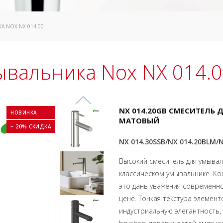
А NOX NX 014.00
ывальника Nox NX 014.
NX 014.20GB СМЕСИТЕЛЬ 
НОВИНКА
МАТОВЫЙ
− 20% СКИДКА
NX 014.30SSB/NX 014.20BLM/
Высокий смеситель для умывал
классическом умывальнике. К
это дань уважения современно
цене. Тонкая текстура элемен
индустриальную элегантность,