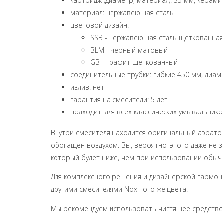
картридж (диаметр, материал): 35 мм, керам
материал: нержавеющая сталь
цветовой дизайн:
SSB - нержавеющая сталь щеткованна
BLM - черный матовый
GB - графит щеткованный
соединительные трубки: гибкие 450 мм, диам
излив: нет
гарантия на смесители: 5 лет
подходит: для всех классических умывальник
Внутри смесителя находится оригинальный аэратор 
обогащен воздухом. Вы, вероятно, этого даже не 
который будет ниже, чем при использовании обыч
Для комплексного решения и дизайнерской гармо
другими смесителями Nox того же цвета.
Мы рекомендуем использовать чистящее средство 