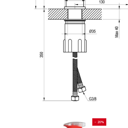
− 20%
− 20%