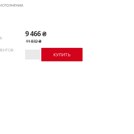
сполнении.
9 466 ₴
Ь
11 832 ₴
ИЕНТОВ