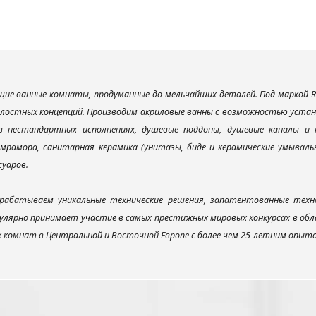
ие ванные комнаты, продуманные до мельчайших деталей. Под маркой R
елостных концепций. Производим акриловые ванны с возможностью устано
 в нестандартных исполнениях, душевые поддоны, душевые каналы 
мрамора, санитарная керамика (унитазы, биде и керамические умываль
суаров.
рабатываем уникальные технические решения, запатентованные техн
улярно принимает участие в самых престижных мировых конкурсах в об
х комнат в Центральной и Восточной Европе с более чем 25-летним опыт