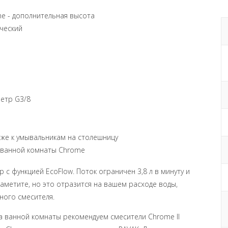
ne - дополнительная высота
ический
метр G3/8
к же к умывальникам на столешницу
я ванной комнаты Chrome
с функцией EcoFlow. Поток ограничен 3,8 л в минуту и
заметите, но это отразится на вашем расходе воды,
ного смесителя.
а ванной комнаты рекомендуем смесители Chrome II