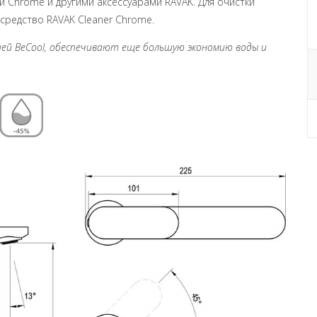
 Chrome и другими аксессуарами RAVAK. Для очистки
редство RAVAK Cleaner Chrome.
кцией BeCool, обеспечивают еще большую экономию воды и