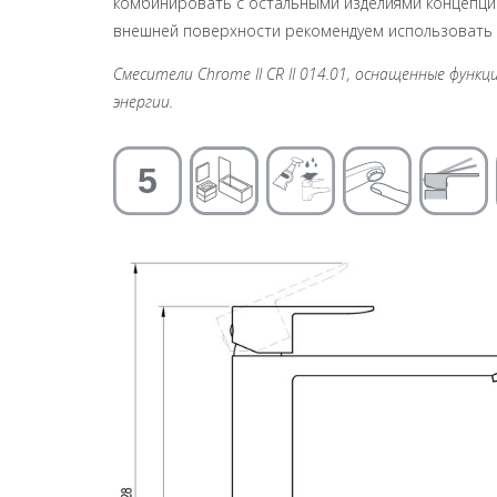
комбинировать с остальными изделиями концепции
внешней поверхности рекомендуем использовать с
Смесители Chrome II CR II 014.01, оснащенные фун
энергии.