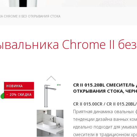
КА СHROME II БЕЗ ОТКРЫВАНИЯ СТОКА
ывальника Сhrome II бе
CR II 015.20BL СМЕСИТЕЛ
НОВИНКА
ОТКРЫВАНИЯ СТОКА, ЧЕР
− 20% СКИДКА
CR II 015.00CR / CR II 015.20BL
Приятная динамика овальных 
тенденции дизайна ванных ком
идеально подходит для умыва
смесители в традиционном х