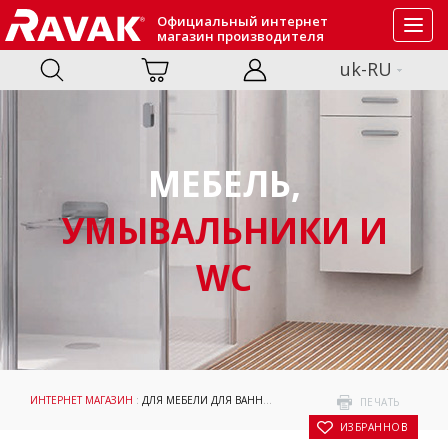
Официальный интернет
Toggl
магазин производителя
navig
uk-RU
МЕБЕЛЬ,
УМЫВАЛЬНИКИ И
WC
ИНТЕРНЕТ МАГАЗИН
:
ДЛЯ МЕБЕЛИ ДЛЯ ВАННОЙ КОМНАТЫ
:
АКСЕССУАРЫ
: ПОЛ
ПЕЧАТЬ
В ИЗБРАННОЕ