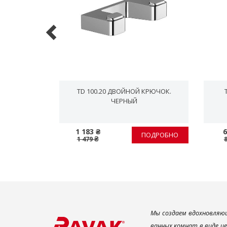
УНИТАЗА С
TD 100.20 ДВОЙНОЙ КРЮЧОК.
РНЫЙ
ЧЕРНЫЙ
1 183 ₴
6
ПОДРОБНО
ПОДРОБНО
1 479 ₴
Мы создаем вдохновляющ
ванных комнат в виде ц