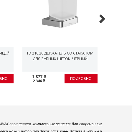
ИЦЕЙ.
TD 210.20 ДЕРЖАТЕЛЬ СО СТАКАНОМ
TD 220.
ДЛЯ ЗУБНЫХ ЩЕТОК. ЧЕРНЫЙ
СТАКАНАМ
1 877 ₴
4 202 ₴
БНО
ПОДРОБНО
2 346 ₴
5 253 ₴
AVAK поставляем комплексные решения для современных
вки на них штор или дверей для ванн, душевые кабины и