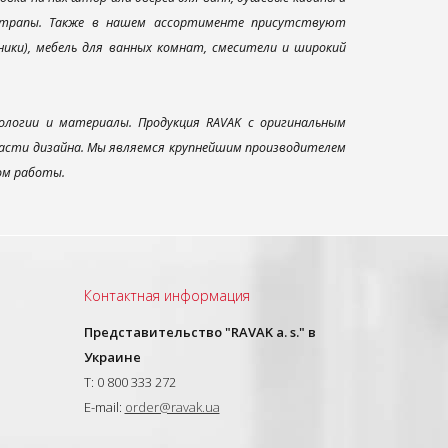
и трапы. Также в нашем ассортименте присутствуют
ники), мебель для ванных комнат, смесители и широкий
ологии и материалы. Продукция RAVAK с оригинальным
ласти дизайна. Мы являемся крупнейшим производителем
ом работы.
Контактная информация
Представительство "RAVAK a. s." в
Украине
T: 0 800 333 272
E-mail:
order@ravak.ua