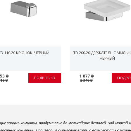
TD 110.20 КРЮЧОК. ЧЕРНЫЙ
TD 200.20 ДЕРЖАТЕЛЬ С МЫЛЬН
ЧЕРНЫЙ
53 ₴
1 877 ₴
ПОДРОБНО
ПОДРО
816 ₴
2 346 ₴
ие ванные комнаты, продуманные до мельчайших деталей. Под маркой R
елостных концепций. Производим акриловые ванны с возможностью устано