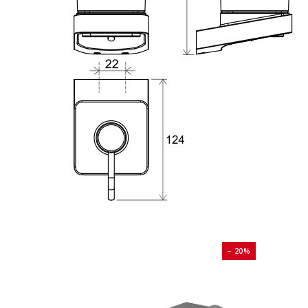
− 20%
− 20%