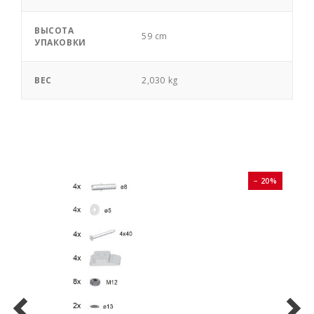
ВЫСОТА
59 cm
УПАКОВКИ
ВЕС
2,030 kg
0%
− 20%