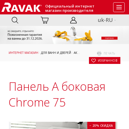
Официальный интернет
Toggl
магазин производителя
navig
uk-RU
ИНТЕРНЕТ МАГАЗИН
:
ДЛЯ ВАНН И ДВЕРЕЙ
:
АКСЕССУАРЫ
: ПАНЕЛЬ A БОКОВАЯ C
ПЕЧАТЬ
В ИЗБРАННОЕ
Панель A боковая
Chrome 75
− 20% СКИДКА