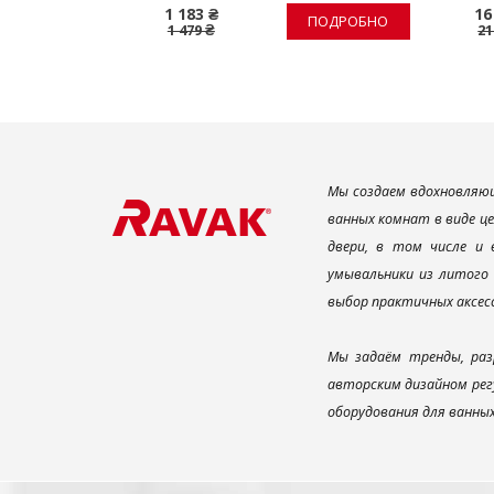
1 183 ₴
16
ПОДРОБНО
ПОДРОБНО
1 479 ₴
21
Мы создаем вдохновляющ
ванных комнат в виде ц
двери, в том числе и
умывальники из литого 
выбор практичных аксес
Мы задаём тренды, раз
авторским дизайном рег
оборудования для ванны