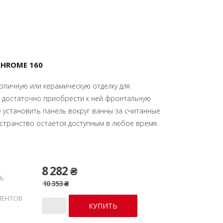
CHROME 160
рпичную или керамическую отделку для
 достаточно приобрести к ней фронтальную
 установить панель вокруг ванны за считанные
странство остается доступным в любое время.
8 282 ₴
Ь
10 353 ₴
ИЕНТОВ