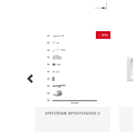
− 20%
− 20%
НКА ДЛЯ
КРЕПЛЕНИЕ ФРОНТАЛЬНОЕ U
 ММ