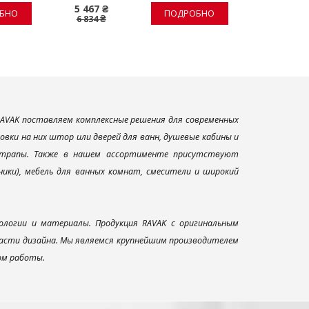
5 467 ₴
1 510 ₴
БНО
ПОДРОБНО
6 834 ₴
1 887 ₴
AVAK поставляем комплексные решения для современных
вки на них штор или дверей для ванн, душевые кабины и
и трапы. Также в нашем ассортименте присутствуют
ники), мебель для ванных комнат, смесители и широкий
ологии и материалы. Продукция RAVAK с оригинальным
ласти дизайна. Мы являемся крупнейшим производителем
ом работы.