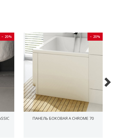
− 20%
− 20%
ASSIC
ПАНЕЛЬ БОКОВАЯ A CHROME 70
СИФОН ДЛЯ