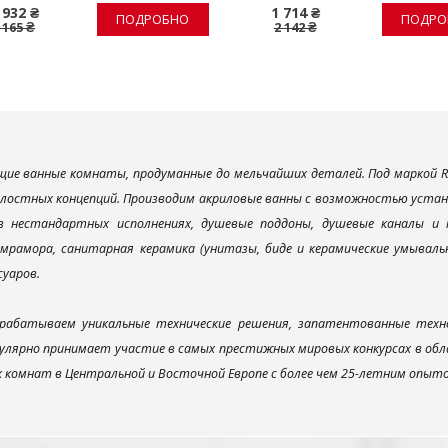
 932 ₴
1 714 ₴
ПОДРОБНО
ПОДРО
 165 ₴
2 142 ₴
ие ванные комнаты, продуманные до мельчайших деталей. Под маркой R
елостных концепций. Производим акриловые ванны с возможностью устано
 в нестандартных исполнениях, душевые поддоны, душевые каналы 
мрамора, санитарная керамика (унитазы, биде и керамические умываль
суаров.
рабатываем уникальные технические решения, запатентованные техн
улярно принимает участие в самых престижных мировых конкурсах в об
х комнат в Центральной и Восточной Европе с более чем 25-летним опыт