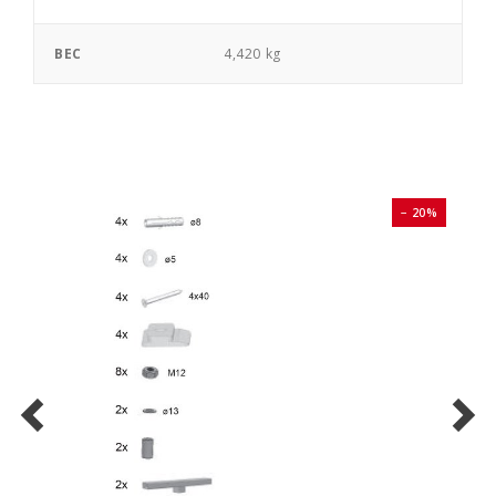
ВЕС
4,420 kg
0%
− 20%