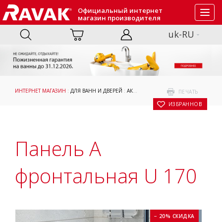
Официальный интернет
Toggl
магазин производителя
navig
uk-RU
ИНТЕРНЕТ МАГАЗИН
:
ДЛЯ ВАНН И ДВЕРЕЙ
:
АКСЕССУАРЫ
: ПАНЕЛЬ A ФРОНТАЛЬНА
ПЕЧАТЬ
В ИЗБРАННОЕ
Панель A
фронтальная U 170
− 20% СКИДКА