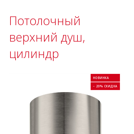
Потолочный
верхний душ,
цилиндр
НОВИНКА
− 20% СКИДКА