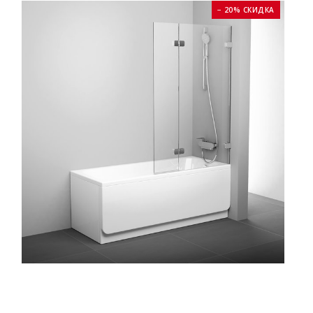
− 20% СКИДКА