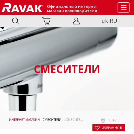
Официальный интернет
Toggl
магазин производителя
navig
uk-RU
СМЕСИТЕЛИ
ИНТЕРНЕТ МАГАЗИН
:
СМЕСИТЕЛИ
: : СМЕСИТЕЛЬ ДЛЯ УМЫВАЛЬНИКА NOX NX 015.00
ПЕЧАТЬ
В ИЗБРАННОЕ