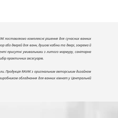
AK поставляємо комплексні рішення для сучасних ванних
р або дверей для ванн, душові кабіни та двері, зокрема й
енті присутні умивальники з литого мармуру, санітарна
вибір практичних аксесуарів.
али. Продукція RAVAK з оригінальним авторським дизайном
 виробником обладнання для ванних кімнат у Центральній