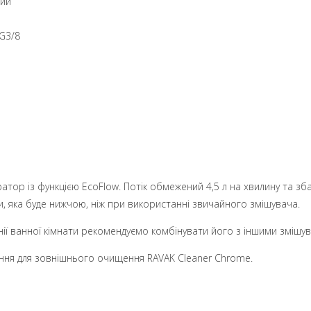
ний
 G3/8
тор із функцією EcoFlow. Потік обмежений 4,5 л на хвилину та зба
и, яка буде нижчою, ніж при використанні звичайного змішувача.
ії ванної кімнати рекомендуємо комбінувати його з іншими змішу
ння для зовнішнього очищення RAVAK Cleaner Chrome.