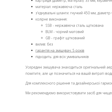
картридж (діаметр, матеріал): 35 мм, кераміч
матеріал: нержавіюча сталь
з'єднувальні шланги: гнучкий 450 мм, діаметр
колірне виконання:
SSB - нержавіюча сталь щіткована
BLM - чорний матовий
GB - графіт щіткований
вилив: без
гарантія на змішувач: 5 років
підходить: для всіх умивальників
Усередині змішувача знаходиться оригінальний аера
помітите, але це позначиться на вашій витраті вод
Для комплексного рішення та дизайнерської гармон
Ми рекомендуємо використовувати засіб для чище