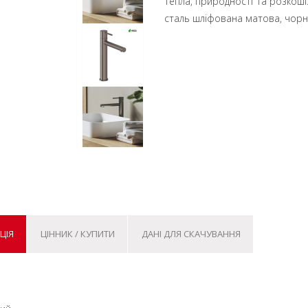
тепла, природності та розкоші
сталь шліфована матова, чорн
ЦІЯ
ЦІННИК / КУПИТИ
ДАНІ ДЛЯ СКАЧУВАННЯ