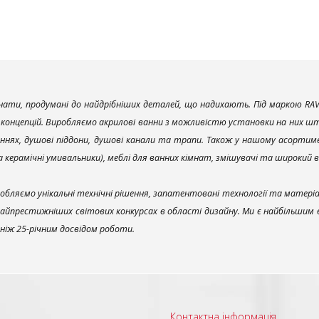
ати, продумані до найдрібніших деталей, що надихають. Під маркою RAV
х концепцій. Виробляємо акрилові ванни з можливістю установки на них што
ннях, душові піддони, душові канали та трапи. Також у нашому асортим
та керамічні умивальники), меблі для ванних кімнат, змішувачі та широкий 
обляємо унікальні технічні рішення, запатентовані технології та матері
найпрестижніших світових конкурсах в області дизайну. Ми є найбільшим
ш ніж 25-річним досвідом роботи.
Контактна інформація