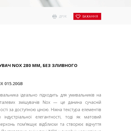
ДРУК
БАЖАННЯ
АЧ NOX 280 ММ, БЕЗ ЗЛИВНОГО
NX 015.20GB
вальника ідеально підходить для умивальників на
металевих змішувачів Nox — це данина сучасній
ності за доступною ціною. Ніжна текстура елементів
 індустріальної елегантності, тоді як матовий
ерхонь пом'якшує відблиски та створює відчуття