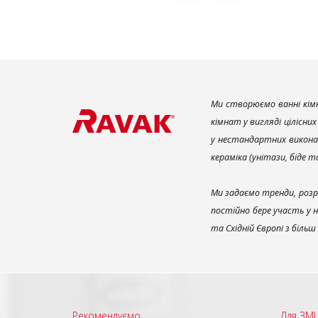
Ми створюємо ванні кімн
кімнат у вигляді цілісни
у нестандартних викона
кераміка (унітази, біде 
Ми задаємо тренди, розр
постійно бере участь у 
та Східній Європі з біль
Рекомендуємо
Для ЗМІ