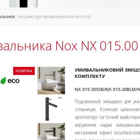
АЛЬНИКІВ
: ЗМІШУВАЧ ДЛЯ УМИВАЛЬНИКА NOX NX 015.00
вальника Nox NX 015.00
УМИВАЛЬНИКОВИЙ ЗМІШУВ
НОВИНКА
КОМПЛЕКТУ
NX 015.30SSB/NX 015.20BLM/
Подовжений змішувач для уми
стільницю. Колекція цільно
архітектурі та точній майстер
керування надає змішувачам
металевий ефект brushed-пов