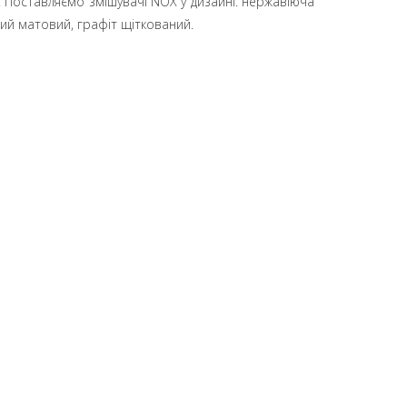
. Поставляємо змішувачі NOX у дизайні: нержавіюча
ий матовий, графіт щіткований.