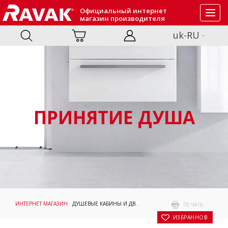
Официальный интернет
Toggl
магазин производителя
navig
uk-RU
ПРИНЯТИЕ ДУША
ИНТЕРНЕТ МАГАЗИН
:
ДУШЕВЫЕ КАБИНЫ И ДВЕРИ
:
ПРИНЯТИЕ ДУША
: ДУШЕВОЙ 
ПЕЧАТЬ
В ИЗБРАННОЕ