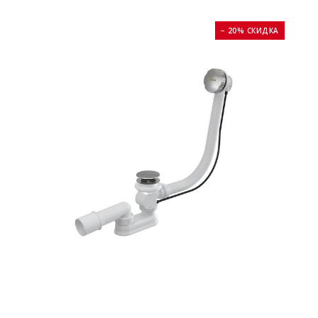
− 20% СКИДКА