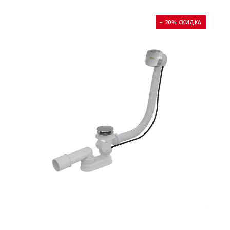
− 20% СКИДКА