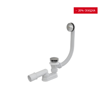
− 20% СКИДКА