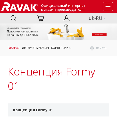
Официальный интернет
Toggl
магазин производителя
navig
uk-RU
ГЛАВНАЯ
:
ИНТЕРНЕТ МАГАЗИН
:
КОНЦЕПЦИИ
: КОНЦЕПЦИЯ FORMY 01
ПЕЧАТЬ
Концепция Formy
01
Концепция Formy 01