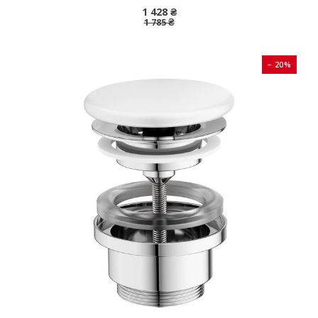
1 428 ₴
1 785 ₴
− 20%