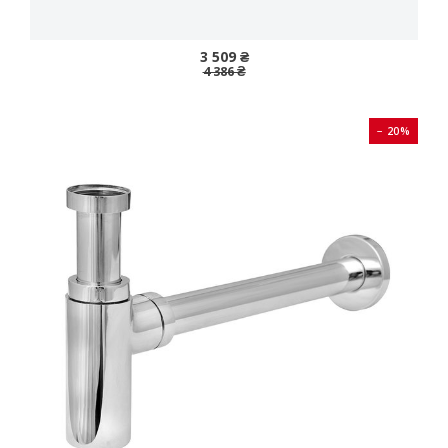
3 509 ₴
4 386 ₴
− 20%