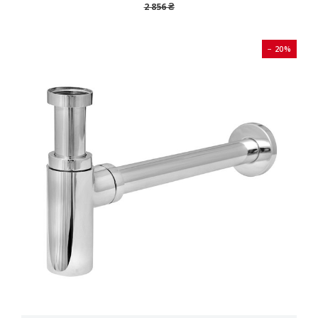
2 856 ₴
− 20%