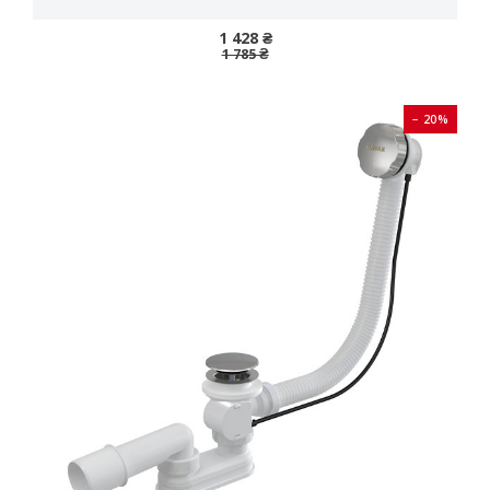
1 428 ₴
1 785 ₴
− 20%