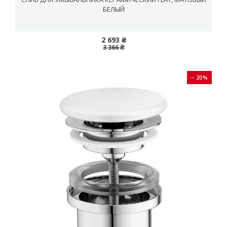
БЕЛЫЙ
2 693 ₴
3 366 ₴
− 20%