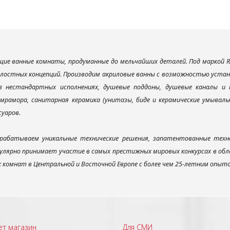
ие ванные комнаты, продуманные до мельчайших деталей. Под маркой R
елостных концепций. Производим акриловые ванны с возможностью устано
 в нестандартных исполнениях, душевые поддоны, душевые каналы 
мрамора, санитарная керамика (унитазы, биде и керамические умываль
суаров.
рабатываем уникальные технические решения, запатентованные техн
улярно принимает участие в самых престижных мировых конкурсах в об
х комнат в Центральной и Восточной Европе с более чем 25-летним опыт
ет магазин
Для СМИ