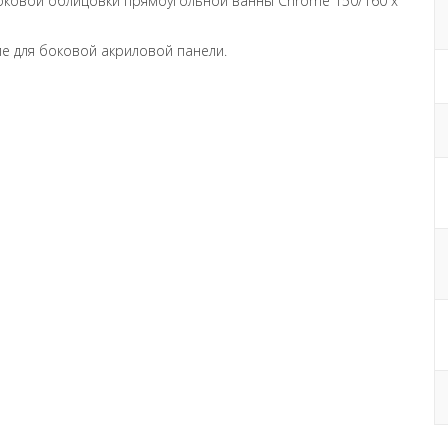
оковой облицовки прямоугольной ванны Chrome 150/160 x
е для боковой акриловой панели.