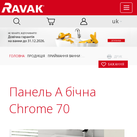
Toggl
navig
uk
ГОЛОВНА
:
ПРОДУКЦІЯ
:
ПРИЙМАННЯ ВАННИ
:
АКСЕСУАРИ
:
ОПОРИ, ПАНЕЛІ ТА К
ДРУК
БАЖАННЯ
Панель A бічна
Chrome 70