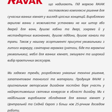
що надихають. Під маркою RAVAK
поставляємо комплексні рішення для
сучасних ванних кімнат у вигляді цілісних концепцій. Виробляємо
акрилові ванни з можливістю установки на них штор або
дверей для ванн, душові кабіни та двері, зокрема й у
нестандартних виконаннях, душові піддони, душові канали та
трапи. Також у нашому асортименті присутні умивальники з
литого мармуру, санітарна кераміка (унітази, біде та керамічні
умивальники), меблі для ванних кімнат, змішувачі та широкий
вибір практичних аксесуарів.
Ми задаємо тренди, розробляємо унікальні технічні рішення,
запатентовані технології та матеріали. Продукція RAVAK з
оригінальним авторським дизайном постійно бере участь у
найпрестижніших світових конкурсах в області дизайну. Ми є
найбільшим виробником обладнання для ванних кімнат у
Центральній та Східній Європі з більш ніж 25-річним досвідом
роботи.