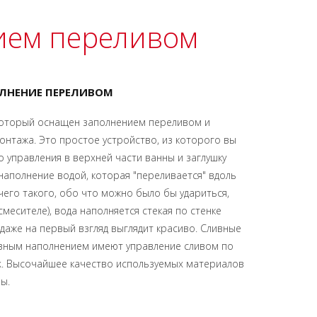
нием переливом
ОЛНЕНИЕ ПЕРЕЛИВОМ
 который оснащен заполнением переливом и
онтажа. Это простое устройство, из которого вы
о управления в верхней части ванны и заглушку
наполнение водой, которая "переливается" вдоль
чего такого, обо что можно было бы удариться,
смесителе), вода наполняется стекая по стенке
 даже на первый взгляд выглядит красиво. Сливные
ивным наполнением имеют управление сливом по
ck. Высочайшее качество используемых материалов
ы.