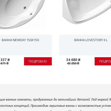
ВАННА NEWDAY 150X150
ВАННА LOVESTORY II L
 337 ₴
34 680 ₴
ПОДРОБНО
ПОДРО
 671 ₴
43 350 ₴
ие ванные комнаты, продуманные до мельчайших деталей. Под маркой R
елостных концепций. Производим акриловые ванны с возможностью устано