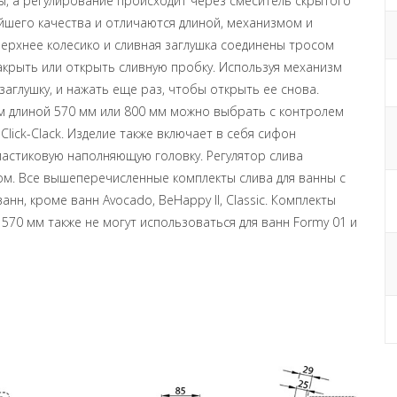
ы, а регулирование происходит через смеситель скрытого
шего качества и отличаются длиной, механизмом и
ерхнее колесико и сливная заглушка соединены тросом
акрыть или открыть сливную пробку. Используя механизм
 заглушку, и нажать еще раз, чтобы открыть ее снова.
м длиной 570 мм или 800 мм можно выбрать с контролем
Click-Clack. Изделие также включает в себя сифон
пластиковую наполняющую головку. Регулятор слива
м. Все вышеперечисленные комплекты слива для ванны с
нн, кроме ванн Avocado, BeHappy II, Classic. Комплекты
570 мм также не могут использоваться для ванн Formy 01 и