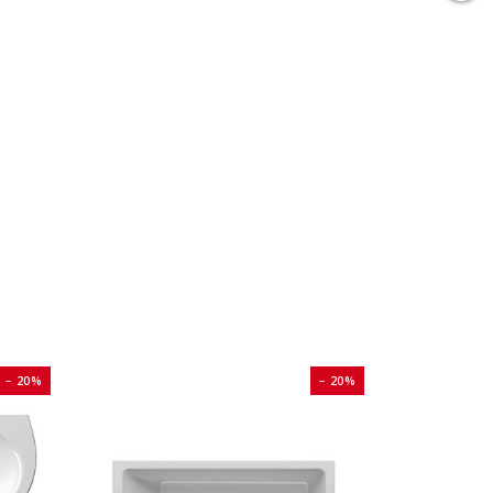
− 20%
− 20%