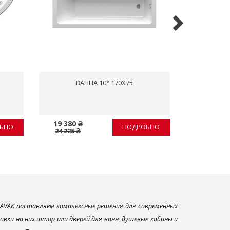
ВАННА 10° 170X75
ВАН
19 380 ₴
19 584 ₴
БНО
ПОДРОБНО
24 225 ₴
24 480 ₴
AVAK поставляем комплексные решения для современных
вки на них штор или дверей для ванн, душевые кабины и