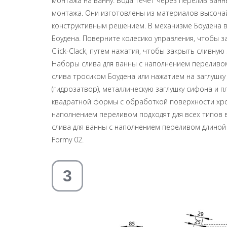
монтажа на ванну. Вода течет через перелив ванн
монтажа. Они изготовлены из материалов высочай
конструктивным решением. В механизме Боудена в
Боудена. Поверните колесико управления, чтобы з
Click-Clack, путем нажатия, чтобы закрыть сливную
Наборы слива для ванны с наполнением переливо
слива тросиком Боудена или нажатием на заглушку 
(гидрозатвор), металлическую заглушку сифона и 
квадратной формы с обработкой поверхности хро
наполнением переливом подходят для всех типов ва
слива для ванны с наполнением переливом длиной 
Formy 02.