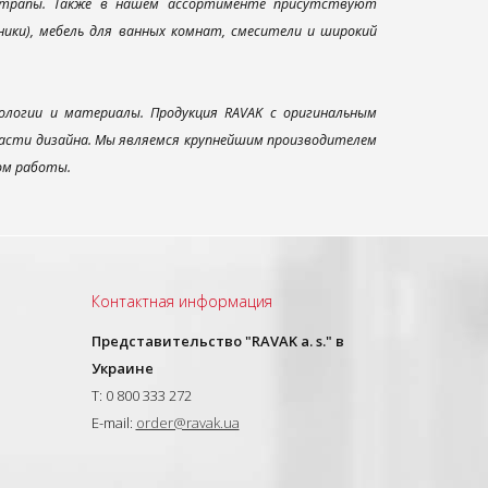
и трапы. Также в нашем ассортименте присутствуют
ники), мебель для ванных комнат, смесители и широкий
ологии и материалы. Продукция RAVAK с оригинальным
ласти дизайна. Мы являемся крупнейшим производителем
ом работы.
Контактная информация
Представительство "RAVAK a. s." в
Украине
T: 0 800 333 272
E-mail:
order@ravak.ua