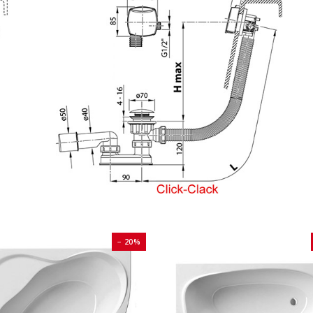
− 20%