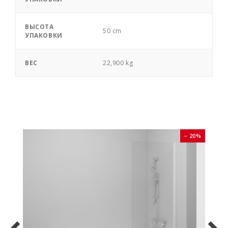
ВЫСОТА
50 cm
УПАКОВКИ
ВЕС
22,900 kg
0%
− 20%