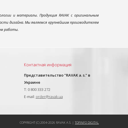
ологии и материалы. Продукция RAVAK с оригинальным
ласти дизайна. Мы являемся крупнейшим производителем
ом работы.
Контактная информация
Представительство "RAVAK a. s." в
Украине
T: 0 800 333 272
E-mail:
order@ravak.ua
COPYRIGHT (C) 2004-2026 RAVAK A.S. |
TOPINFO DIGITAL