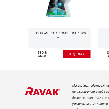
10 МЛ
RAVAK ANTICALC CONDITIONER (300
МЛ)
530 ₴
3
ПОДРОБНО
ПОДРОБНО
663 ₴
Мы создаем вдохновляющ
ванных комнат в виде ц
двери, в том числе и
умывальники из литого 