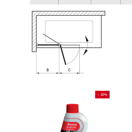
− 20%
− 20%