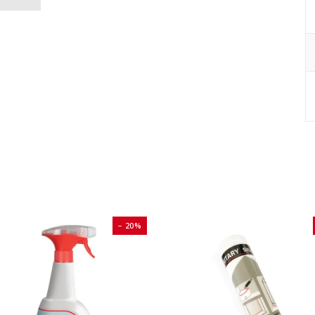
− 20%