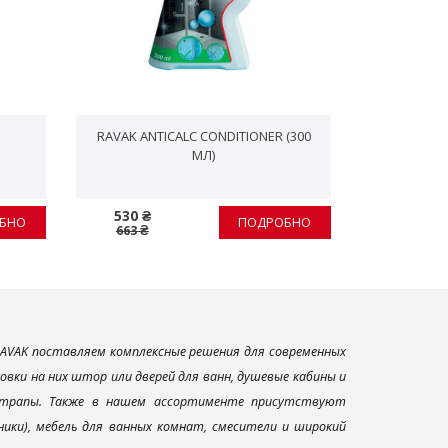
RAVAK ANTICALC CONDITIONER (300
RAVAK
МЛ)
530 ₴
326 ₴
БНО
ПОДРОБНО
663 ₴
408 ₴
AVAK поставляем комплексные решения для современных
вки на них штор или дверей для ванн, душевые кабины и
и трапы. Также в нашем ассортименте присутствуют
ники), мебель для ванных комнат, смесители и широкий