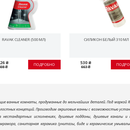
RAVAK CLEANER (500 МЛ)
СИЛИКОН БЕЛЫЙ 310 МЛ
26 ₴
530 ₴
ПОДРОБНО
ПОДРО
408 ₴
663 ₴
ие ванные комнаты, продуманные до мельчайших деталей. Под маркой R
елостных концепций. Производим акриловые ванны с возможностью устано
 в нестандартных исполнениях, душевые поддоны, душевые каналы 
мрамора, санитарная керамика (унитазы, биде и керамические умываль