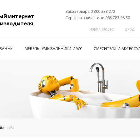
Заказ товара 0 800 333 272
ый интернет
Сервіс та запчастини 068 783 98 30
оизводителя
ИЗБРАННОЕ (
0
)
ВХОД
 ВАННЫ
МЕБЕЛЬ, УМЫВАЛЬНИКИ И WC
СМЕСИТЕЛИ И АКСЕССУ
НЫ
: CVS2