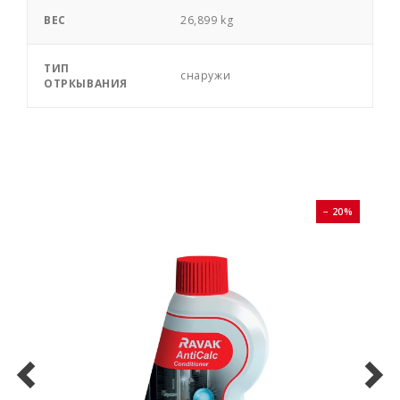
ВЕС
26,899 kg
ТИП
снаружи
ОТРКЫВАНИЯ
0%
− 20%