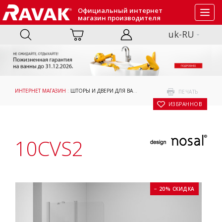
Официальный интернет
Toggl
магазин производителя
navig
uk-RU
ИНТЕРНЕТ МАГАЗИН
:
ШТОРЫ И ДВЕРИ ДЛЯ ВАНН
:
ПРИНЯТИЕ ВАННЫ
: 10CVS2
ПЕЧАТЬ
В ИЗБРАННОЕ
10CVS2
− 20% СКИДКА