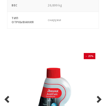
ВЕС
26,899 kg
ТИП
снаружи
ОТРКЫВАНИЯ
0%
− 20%