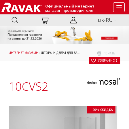
Официальный интернет
Toggl
магазин производителя
navig
uk-RU
ИНТЕРНЕТ МАГАЗИН
:
ШТОРЫ И ДВЕРИ ДЛЯ ВАНН
:
ПРИНЯТИЕ ВАННЫ
: 10CVS2
ПЕЧАТЬ
В ИЗБРАННОЕ
10CVS2
− 20% СКИДКА