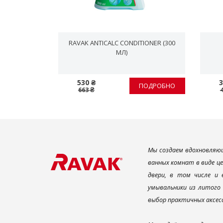
10 МЛ
RAVAK ANTICALC CONDITIONER (300
МЛ)
530 ₴
3
ПОДРОБНО
ПОДРОБНО
663 ₴
Мы создаем вдохновляющ
ванных комнат в виде ц
двери, в том числе и
умывальники из литого 
выбор практичных аксес