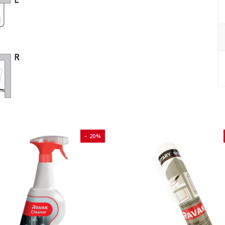
− 20%