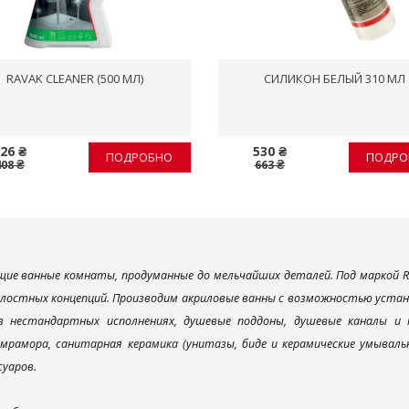
RAVAK CLEANER (500 МЛ)
СИЛИКОН БЕЛЫЙ 310 МЛ
26 ₴
530 ₴
ПОДРОБНО
ПОДРО
408 ₴
663 ₴
ие ванные комнаты, продуманные до мельчайших деталей. Под маркой R
елостных концепций. Производим акриловые ванны с возможностью устано
 в нестандартных исполнениях, душевые поддоны, душевые каналы 
мрамора, санитарная керамика (унитазы, биде и керамические умываль
суаров.