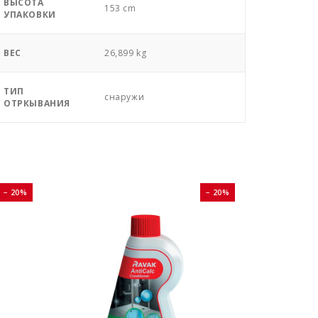
ВЫСОТА
153 cm
УПАКОВКИ
ВЕС
26,899 kg
ТИП
снаружи
ОТРКЫВАНИЯ
− 20%
− 20%