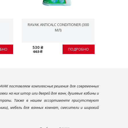
RAVAK ANTICALC CONDITIONER (300
RAVAK
МЛ)
530 ₴
326 ₴
БНО
ПОДРОБНО
663 ₴
408 ₴
AVAK поставляем комплексные решения для современных
вки на них штор или дверей для ванн, душевые кабины и
и трапы. Также в нашем ассортименте присутствуют
ники), мебель для ванных комнат, смесители и широкий