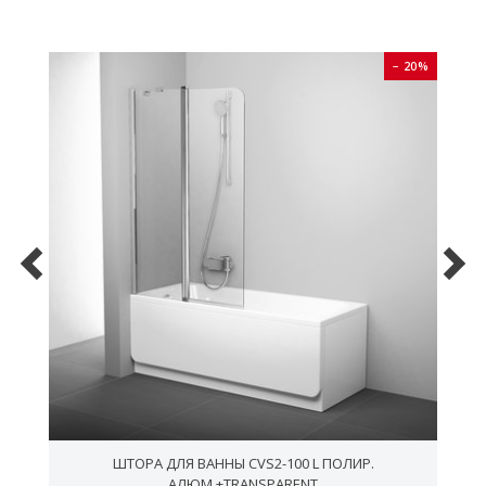
0%
− 20%
ШТОРА ДЛЯ ВАННЫ CVS2-100 L ПОЛИР.
АЛЮМ.+TRANSPARENT