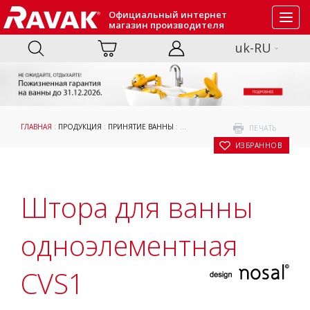
Официальный интернет
Toggl
магазин производителя
navig
uk-RU
ГЛАВНАЯ
:
ПРОДУКЦИЯ
:
ПРИНЯТИЕ ВАННЫ
:
ШТОРЫ И ДВЕРИ ДЛЯ ВАНН
:
ДЛЯ П
ПЕЧАТЬ
В ИЗБРАННОЕ
Штора для ванны
одноэлементная
CVS1