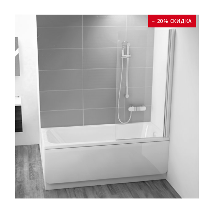
− 20% СКИДКА