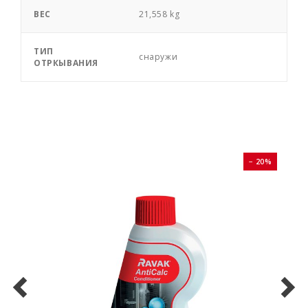
ВЕС
21,558 kg
ТИП
снаружи
ОТРКЫВАНИЯ
0%
− 20%