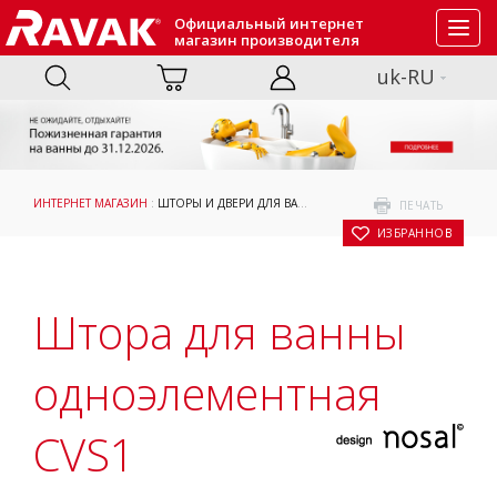
Официальный интернет
Toggl
магазин производителя
navig
uk-RU
ИНТЕРНЕТ МАГАЗИН
:
ШТОРЫ И ДВЕРИ ДЛЯ ВАНН
:
ПРИНЯТИЕ ВАННЫ
: ШТОРА Д
ПЕЧАТЬ
В ИЗБРАННОЕ
Штора для ванны
одноэлементная
CVS1