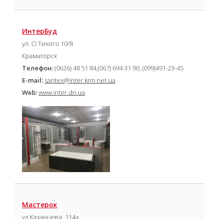
ИнтерБуд
ул. О.Тихого 10/8
Краматорск
Телефон:
(0626) 48 51 84,(067) 694 31 90, (099)491-23-45
E-mail:
santex@inter.krm.net.ua
Web:
www.inter.dn.ua
Мастерок
ул Казанцева, 114а