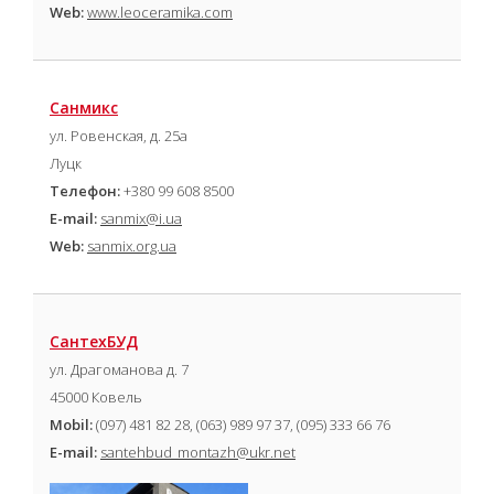
Web:
www.leoceramika.com
Санмикс
ул. Ровенская, д. 25а
Луцк
Телефон:
+380 99 608 8500
E-mail:
sanmix@i.ua
Web:
sanmix.org.ua
СантехБУД
ул. Драгоманова д. 7
45000 Ковель
Mobil:
(097) 481 82 28, (063) 989 97 37, (095) 333 66 76
E-mail:
santehbud_montazh@ukr.net