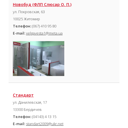
Новобуд (ФЛП Слюсар О. П.)
ул. Покровская, 63
10025 Житомир
Телефон:
(067) 410 95 80
E-mail:
xelgavesta1@meta.ua
Стандарт
ул. Данилевская, 17
13300 Бердичев
Телефон:
(04143) 4 13 15
E-mail:
standart2009@ukr.net