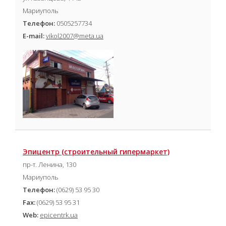
Мариуполь
Телефон:
0505257734
E-mail:
vikol2007@meta.ua
Эпицентр (cтроительный гипермаркет)
пр-т. Ленина, 130
Мариуполь
Телефон:
(0629) 53 95 30
Fax:
(0629) 53 95 31
Web:
epicentrk.ua