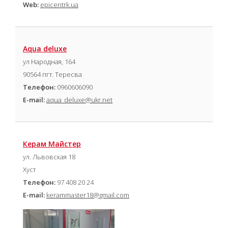
Web:
epicentrk.ua
Aqua deluxe
ул Народная, 164
90564 пгт. Тересва
Телефон:
0960606090
E-mail:
aqua_deluxe@ukr.net
Керам Майстер
ул. Львовская 18
Хуст
Телефон:
97 408 20 24
E-mail:
kerammaster18@gmail.com