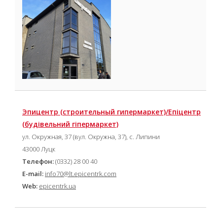
Эпицентр (cтроительный гипермаркет)/Епіцентр
(будівельний гіпермаркет)
ул. Окружная, 37 (вул. Окружна, 37), с. Липини
43000 Луцк
Телефон:
(0332) 28 00 40
E-mail:
info70@lt.epicentrk.com
Web:
epicentrk.ua