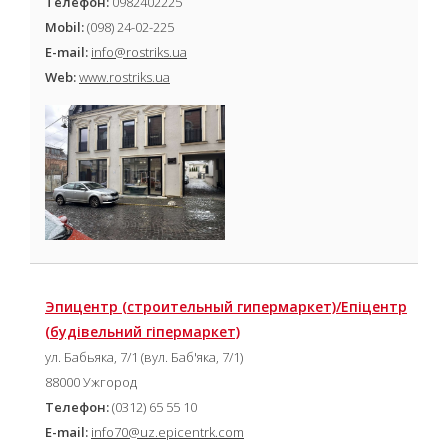
Телефон:
0982402225
Mobil:
(098) 24-02-225
E-mail:
info@rostriks.ua
Web:
www.rostriks.ua
Эпицентр (cтроительный гипермаркет)/Епіцентр
(будівельний гіпермаркет)
ул. Бабьяка, 7/1 (вул. Баб'яка, 7/1)
88000 Ужгород
Телефон:
(0312) 65 55 10
E-mail:
info70@uz.epicentrk.com