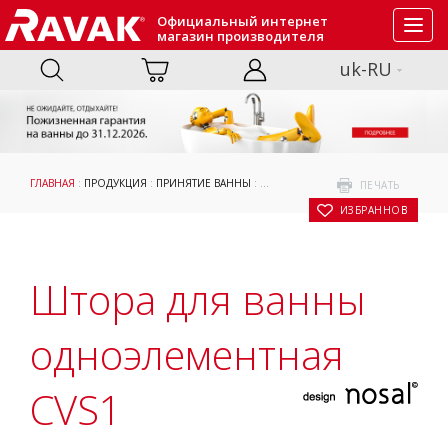
Официальный интернет
Toggl
магазин производителя
navig
uk-RU
ГЛАВНАЯ
:
ПРОДУКЦИЯ
:
ПРИНЯТИЕ ВАННЫ
:
ШТОРЫ И ДВЕРИ ДЛЯ ВАНН
:
ДЛЯ П
ПЕЧАТЬ
В ИЗБРАННОЕ
Штора для ванны
одноэлементная
CVS1